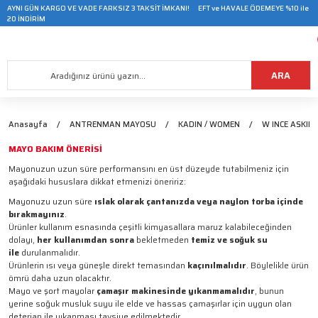
AYNI GÜN KARGO VE VADE FARKSIZ 3 TAKSİT İMKANI! EFT ve HAVALE ÖDEMEYE %10 ile
20 İNDİRİM
ARA
Anasayfa
ANTRENMAN MAYOSU
KADIN / WOMEN
W INCE ASKIL
MAYO BAKIM ÖNERİSİ
Mayonuzun uzun süre performansını en üst düzeyde tutabilmeniz için
aşağıdaki hususlara dikkat etmenizi öneririz:
Mayonuzu uzun süre
ıslak olarak çantanızda veya naylon torba içinde
bırakmayınız
.
Ürünler kullanım esnasında çeşitli kimyasallara maruz kalabileceğinden
dolayı,
her kullanımdan sonra
bekletmeden
temiz ve soğuk su
ile
durulanmalıdır.
Ürünlerin ısı veya güneşle direkt temasından
kaçınılmalıdır
. Böylelikle ürün
ömrü daha uzun olacaktır.
Mayo ve şort mayolar
çamaşır makinesinde yıkanmamalıdır
, bunun
yerine soğuk musluk suyu ile elde ve hassas çamaşırlar için uygun olan
deterjan ile yıkanması tavsiye edilmektedir.