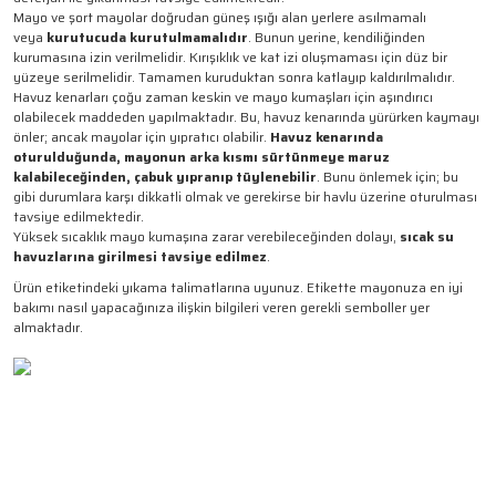
Mayo ve şort mayolar doğrudan güneş ışığı alan yerlere asılmamalı
veya
kurutucuda kurutulmamalıdır
. Bunun yerine, kendiliğinden
kurumasına izin verilmelidir. Kırışıklık ve kat izi oluşmaması için düz bir
yüzeye serilmelidir. Tamamen kuruduktan sonra katlayıp kaldırılmalıdır.
Havuz kenarları çoğu zaman keskin ve mayo kumaşları için aşındırıcı
olabilecek maddeden yapılmaktadır. Bu, havuz kenarında yürürken kaymayı
önler; ancak mayolar için yıpratıcı olabilir.
Havuz kenarında
oturulduğunda, mayonun arka kısmı sürtünmeye maruz
kalabileceğinden, çabuk yıpranıp tüylenebilir
. Bunu önlemek için; bu
gibi durumlara karşı dikkatli olmak ve gerekirse bir havlu üzerine oturulması
tavsiye edilmektedir.
Yüksek sıcaklık mayo kumaşına zarar verebileceğinden dolayı,
sıcak su
havuzlarına girilmesi tavsiye edilmez
.
Ürün etiketindeki yıkama talimatlarına uyunuz. Etikette mayonuza en iyi
bakımı nasıl yapacağınıza ilişkin bilgileri veren gerekli semboller yer
almaktadır.