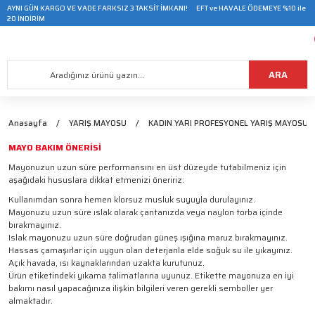
AYNI GÜN KARGO VE VADE FARKSIZ 3 TAKSİT İMKANI! EFT ve HAVALE ÖDEMEYE %10 ile
20 İNDİRİM
ARA
Anasayfa
YARIŞ MAYOSU
KADIN YARI PROFESYONEL YARIŞ MAYOSU
MAYO BAKIM ÖNERİSİ
Mayonuzun uzun süre performansını en üst düzeyde tutabilmeniz için
aşağıdaki hususlara dikkat etmenizi öneririz:
Kullanımdan sonra hemen klorsuz musluk suyuyla durulayınız.
Mayonuzu uzun süre ıslak olarak çantanızda veya naylon torba içinde
bırakmayınız.
Islak mayonuzu uzun süre doğrudan güneş ışığına maruz bırakmayınız.
Hassas çamaşırlar için uygun olan deterjanla elde soğuk su ile yıkayınız.
Açık havada, ısı kaynaklarından uzakta kurutunuz.
Ürün etiketindeki yıkama talimatlarına uyunuz. Etikette mayonuza en iyi
bakımı nasıl yapacağınıza ilişkin bilgileri veren gerekli semboller yer
almaktadır.