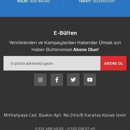
KOLAY
İADE İMKANI
TAKSİT
SEÇENEKLERİ
E-Bülten
Yeniliklerden ve Kampaylardan Haberdar Olmak için
Haber Bültenimize
Abone Olun!
ABONE OL
Mithatpaşa Cad. Baskın Apt. No:244/B Karataş Konak İzmir
0 232 489 49 50
-
0 530 238 57 40