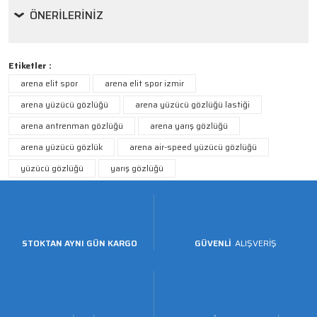
ÖNERILERINIZ
Etiketler :
arena elit spor
arena elit spor izmir
arena yüzücü gözlüğü
arena yüzücü gözlüğü lastiği
arena antrenman gözlüğü
arena yarış gözlüğü
arena yüzücü gözlük
arena air-speed yüzücü gözlüğü
yüzücü gözlüğü
yarış gözlüğü
STOKTAN AYNI GÜN KARGO
GÜVENLİ
ALIŞVERİŞ