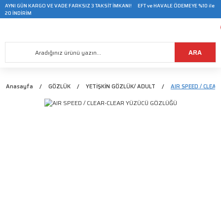
AYNI GÜN KARGO VE VADE FARKSIZ 3 TAKSİT İMKANI! EFT ve HAVALE ÖDEMEYE %10 ile
20 İNDİRİM
ARA
Anasayfa
GÖZLÜK
YETİŞKİN GÖZLÜK/ ADULT
AIR SPEED / CLEA