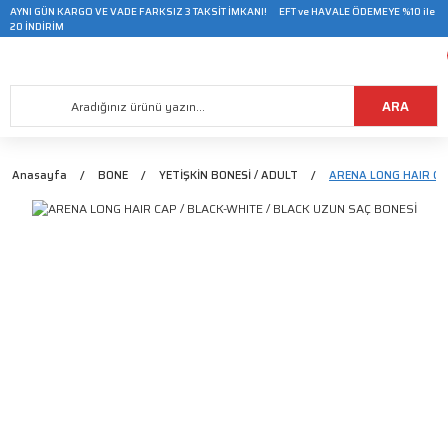
AYNI GÜN KARGO VE VADE FARKSIZ 3 TAKSİT İMKANI! EFT ve HAVALE ÖDEMEYE %10 ile
20 İNDİRİM
ARA
Anasayfa
BONE
YETİŞKİN BONESİ / ADULT
ARENA LONG HAIR CAP