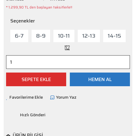
* 1.299,90 TL den başlayan taksitlerle!!
Seçenekler
6-7
8-9
10-11
12-13
14-15
SEPETE EKLE
HEMEN AL
Yorum Yaz
Hızlı Gönderi
ÜRÜN BILGISI