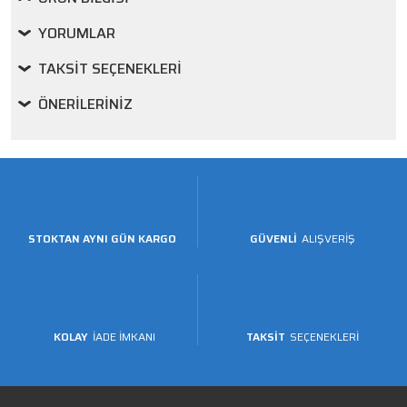
YORUMLAR
TAKSIT SEÇENEKLERI
ÖNERILERINIZ
STOKTAN AYNI GÜN KARGO
GÜVENLİ
ALIŞVERİŞ
KOLAY
İADE İMKANI
TAKSİT
SEÇENEKLERİ