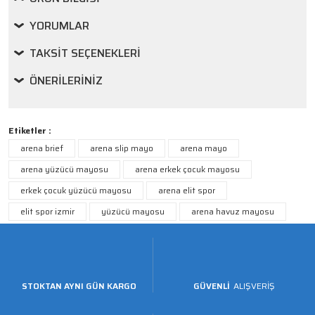
YORUMLAR
TAKSIT SEÇENEKLERI
ÖNERILERINIZ
Etiketler :
arena brief
arena slip mayo
arena mayo
arena yüzücü mayosu
arena erkek çocuk mayosu
erkek çocuk yüzücü mayosu
arena elit spor
elit spor izmir
yüzücü mayosu
arena havuz mayosu
STOKTAN AYNI GÜN KARGO
GÜVENLİ
ALIŞVERİŞ