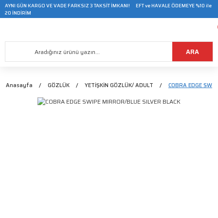
AYNI GÜN KARGO VE VADE FARKSIZ 3 TAKSİT İMKANI! EFT ve HAVALE ÖDEMEYE %10 ile
20 İNDİRİM
ARA
Anasayfa
GÖZLÜK
YETİŞKİN GÖZLÜK/ ADULT
COBRA EDGE SWIP