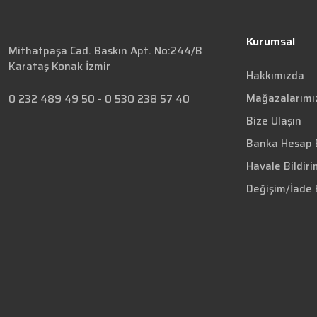
Kurumsal
Mithatpaşa Cad. Baskın Apt. No:244/B
Karataş Konak İzmir
Hakkımızda
Mağazalarımı
0 232 489 49 50
-
0 530 238 57 40
Bize Ulaşın
Banka Hesap B
Havale Bildir
Değişim/İade 