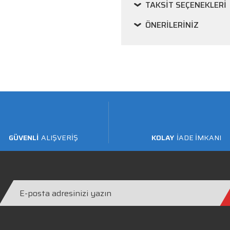
TAKSIT SEÇENEKLERI
ÖNERILERINIZ
GÜVENLİ
ALIŞVERİŞ
KOLAY
İADE İMKANI