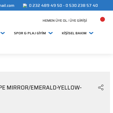
mail.com
0 232 489 49 50
-
0 530 238 57 40
HEMEN ÜYE OL
ÜYE GIRIŞI
/
SPOR & PLAJ GİYİM
KİŞİSEL BAKIM
PE MIRROR/EMERALD-YELLOW-