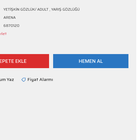
YETİŞKİN GÖZLÜK/ ADULT
,
YARIŞ GÖZLÜĞÜ
ARENA
6870120
le!!
EPETE EKLE
HEMEN AL
rum Yaz
Fiyat Alarmı