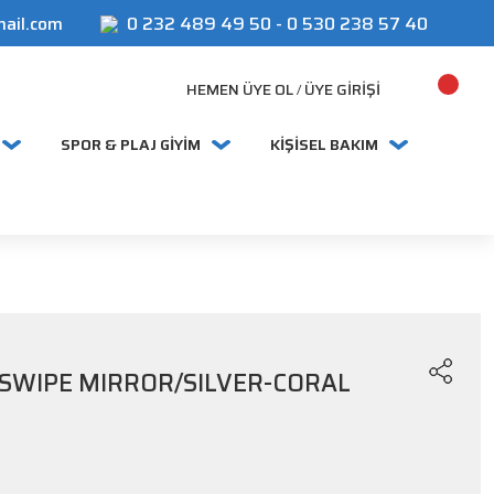
mail.com
0 232 489 49 50
-
0 530 238 57 40
HEMEN ÜYE OL
ÜYE GIRIŞI
/
SPOR & PLAJ GİYİM
KİŞİSEL BAKIM
 SWIPE MIRROR/SILVER-CORAL