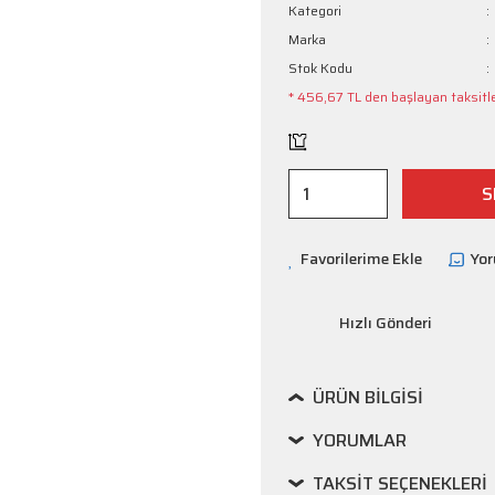
Kategori
Marka
Stok Kodu
* 456,67 TL den başlayan taksitle
S
Yo
Hızlı Gönderi
ÜRÜN BILGISI
YORUMLAR
TAKSIT SEÇENEKLERI