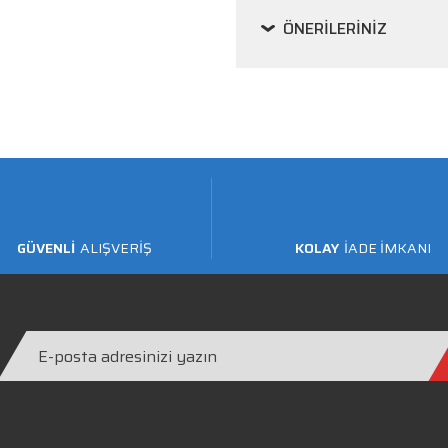
ÖNERILERINIZ
GÜVENLİ
ALIŞVERİŞ
KOLAY
İADE İMKANI