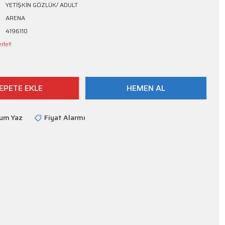
YETİŞKİN GÖZLÜK/ ADULT
ARENA
4196110
rle!!
EPETE EKLE
HEMEN AL
rum Yaz
Fiyat Alarmı