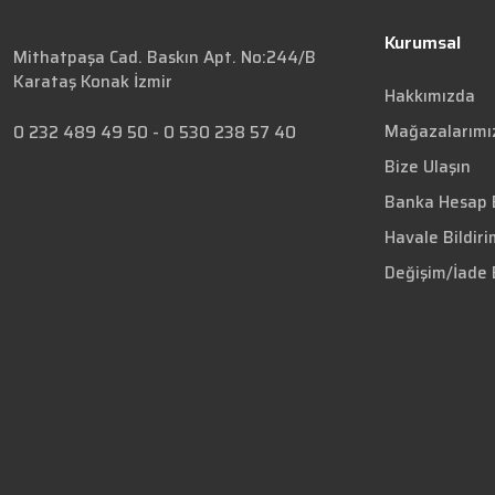
Kurumsal
Mithatpaşa Cad. Baskın Apt. No:244/B
Karataş Konak İzmir
Hakkımızda
Mağazalarımı
0 232 489 49 50
-
0 530 238 57 40
Bize Ulaşın
Banka Hesap B
Havale Bildir
Değişim/İade 