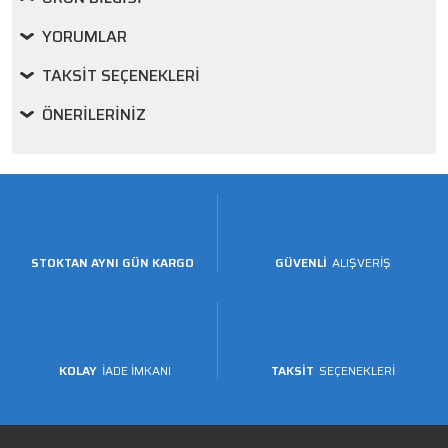
YORUMLAR
TAKSIT SEÇENEKLERI
ÖNERILERINIZ
STOKTAN AYNI GÜN KARGO
GÜVENLİ
ALIŞVERİŞ
KOLAY
İADE İMKANI
TAKSİT
SEÇENEKLERİ