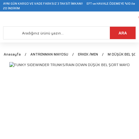
AYNI GÜN KARGO VE VADE FARKSIZ 3 TAKSİT İMKANI! EFT ve HAVALE ÖDEMEYE %10 ile
20 İNDİRİM
ARA
Anasayfa
ANTRENMAN MAYOSU
ERKEK /MEN
M DÜŞÜK BEL ŞO