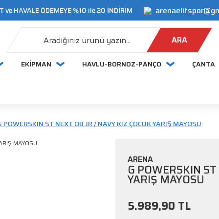
arenaelitspor@g
 ve HAVALE ÖDEMEYE %10 ile 20 İNDİRİM
ARA
EKİPMAN
HAVLU-BORNOZ-PANÇO
ÇANTA
G POWERSKIN ST NEXT OB JR / NAVY KIZ ÇOCUK YARIŞ MAYOSU
ARENA
G POWERSKIN ST 
YARIŞ MAYOSU
5.989,90 TL