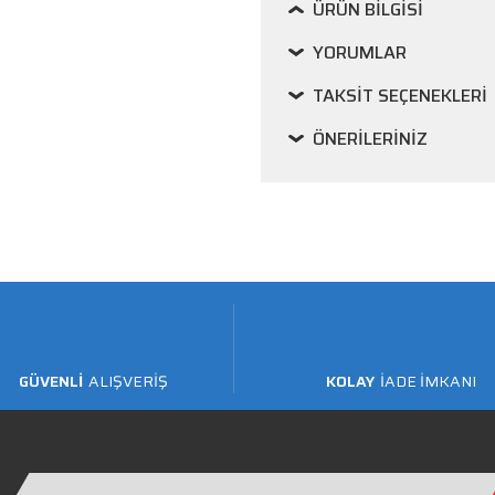
ÜRÜN BILGISI
YORUMLAR
TAKSIT SEÇENEKLERI
ÖNERILERINIZ
GÜVENLİ
ALIŞVERİŞ
KOLAY
İADE İMKANI