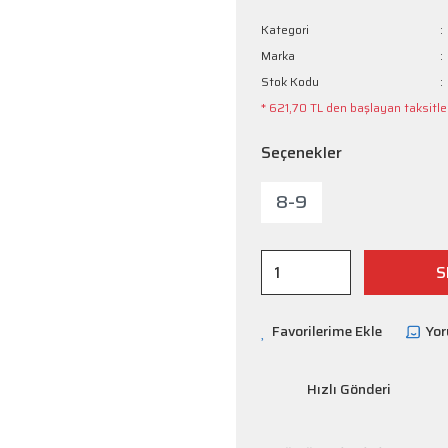
Kategori
Marka
Stok Kodu
* 621,70 TL den başlayan taksitler
Seçenekler
8-9
S
Yo
Hızlı Gönderi