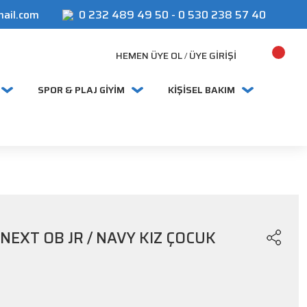
mail.com
0 232 489 49 50
-
0 530 238 57 40
HEMEN ÜYE OL
ÜYE GIRIŞI
/
SPOR & PLAJ GİYİM
KİŞİSEL BAKIM
NEXT OB JR / NAVY KIZ ÇOCUK