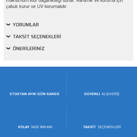
maksimum klor dayanıklılığı sunar. Rahatlık ve koruma için
çabuk kurur ve UV korumalıdır.
YORUMLAR
TAKSIT SEÇENEKLERI
ÖNERILERINIZ
STOKTAN AYNI GÜN KARGO
GÜVENLİ
ALIŞVERİŞ
KOLAY
İADE İMKANI
TAKSİT
SEÇENEKLERİ