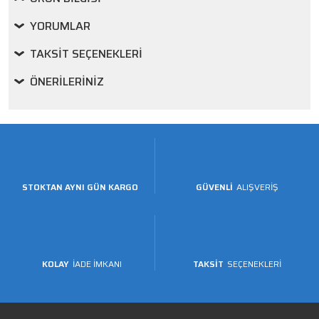
YORUMLAR
TAKSIT SEÇENEKLERI
ÖNERILERINIZ
STOKTAN AYNI GÜN KARGO
GÜVENLİ
ALIŞVERİŞ
KOLAY
İADE İMKANI
TAKSİT
SEÇENEKLERİ