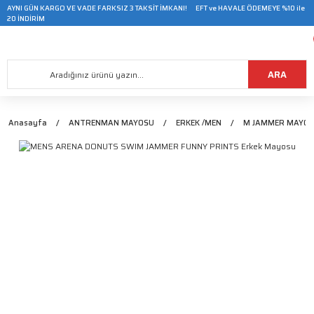
AYNI GÜN KARGO VE VADE FARKSIZ 3 TAKSİT İMKANI! EFT ve HAVALE ÖDEMEYE %10 ile
20 İNDİRİM
ARA
Anasayfa
ANTRENMAN MAYOSU
ERKEK /MEN
M JAMMER MAYO/