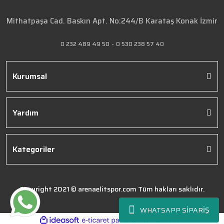
Mithatpaşa Cad. Baskın Apt. No:244/B Karataş Konak İzmir
0 232 489 49 50
-
0 530 238 57 40
Kurumsal
Yardım
Kategoriler
Copyright 2021 © arenaelitspor.com Tüm hakları saklıdır.
WHATSAPP SİPARİŞ
ile
ideasoft
e-