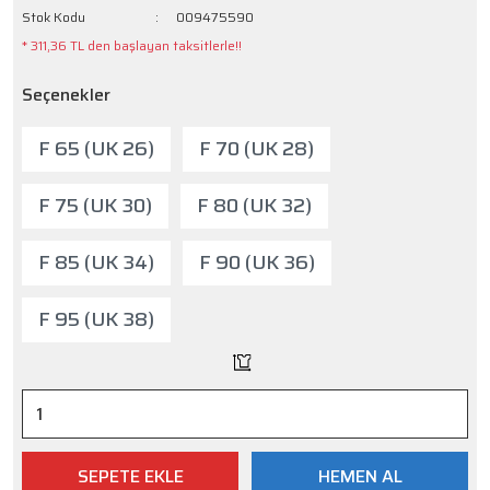
Stok Kodu
009475590
* 311,36 TL den başlayan taksitlerle!!
Seçenekler
F 65 (UK 26)
F 70 (UK 28)
F 75 (UK 30)
F 80 (UK 32)
F 85 (UK 34)
F 90 (UK 36)
F 95 (UK 38)
SEPETE EKLE
HEMEN AL