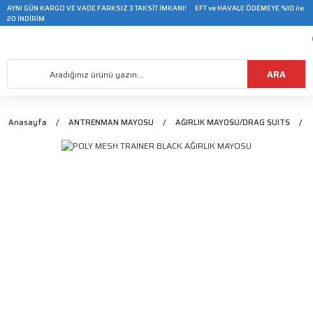
AYNI GÜN KARGO VE VADE FARKSIZ 3 TAKSİT İMKANI! EFT ve HAVALE ÖDEMEYE %10 ile
20 İNDİRİM
ARA
Anasayfa
ANTRENMAN MAYOSU
AĞIRLIK MAYOSU/DRAG SUITS