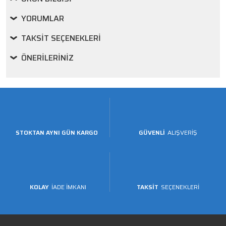
YORUMLAR
TAKSIT SEÇENEKLERI
ÖNERILERINIZ
STOKTAN AYNI GÜN KARGO
GÜVENLİ
ALIŞVERİŞ
KOLAY
İADE İMKANI
TAKSİT
SEÇENEKLERİ