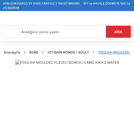
AYNI GÜN KARGO VE VADE FARKSIZ 3 TAKSİT İMKANI! EFT ve HAVALE ÖDEMEYE %10 ile
20 İNDİRİM
ARA
Anasayfa
BONE
YETİŞKİN BONESİ / ADULT
POOLISH MOULDED YÜ