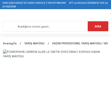
AYNI GÜN KARGO VE VADE FARKSIZ 3 TAKSİT İMKANI! EFT ve HAVALE ÖDEMEYE %10 ile
20 İNDİRİM
ARA
Anasayfa
YARIŞ MAYOSU
KADIN PROFESYONEL YARIŞ MAYOSU / WO