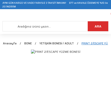
AYNI GÜN KARGO VE VADE FARKSIZ 3 TAKSİT İMKANI! EFT ve HAVALE ÖDEMEYE %10 ile
20 İNDİRİM
ARA
Anasayfa
BONE
YETİŞKİN BONESİ / ADULT
PRINT 2/ESCAPE YÜZ