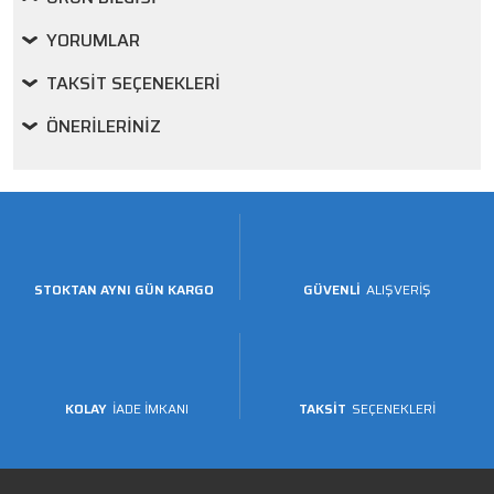
YORUMLAR
TAKSIT SEÇENEKLERI
ÖNERILERINIZ
STOKTAN AYNI GÜN KARGO
GÜVENLİ
ALIŞVERİŞ
KOLAY
İADE İMKANI
TAKSİT
SEÇENEKLERİ