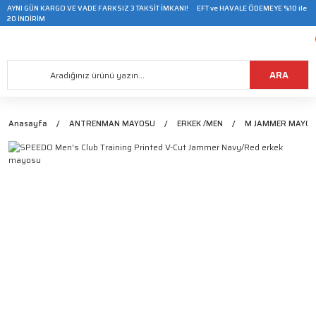
AYNI GÜN KARGO VE VADE FARKSIZ 3 TAKSİT İMKANI! EFT ve HAVALE ÖDEMEYE %10 ile
20 İNDİRİM
ARA
Anasayfa
ANTRENMAN MAYOSU
ERKEK /MEN
M JAMMER MAYO/