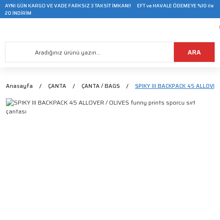
AYNI GÜN KARGO VE VADE FARKSIZ 3 TAKSİT İMKANI! EFT ve HAVALE ÖDEMEYE %10 ile
20 İNDİRİM
ARA
Anasayfa
ÇANTA
ÇANTA / BAGS
SPIKY III BACKPACK 45 ALLOVER 