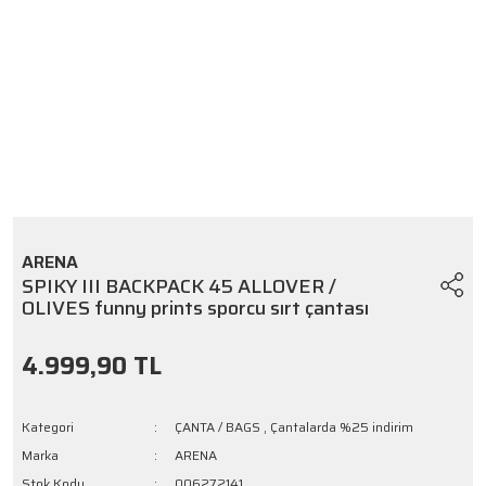
ARENA
SPIKY III BACKPACK 45 ALLOVER /
OLIVES funny prints sporcu sırt çantası
4.999,90 TL
Kategori
ÇANTA / BAGS
,
Çantalarda %25 indirim
Marka
ARENA
Stok Kodu
006272141