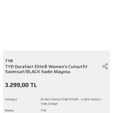
TYR
TYR Durafast Elite® Women's Cutoutfit
Swimsuit/BLACK Kadın Mayosu
3.299,00 TL
Kategori
W INCE ASKILI/THIN STRAP
,
G INCE ASKILI /
THIN STRAP
Marka
TYR