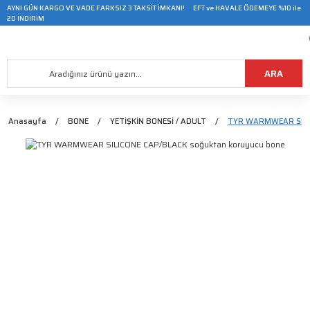
AYNI GÜN KARGO VE VADE FARKSIZ 3 TAKSİT İMKANI! EFT ve HAVALE ÖDEMEYE %10 ile
20 İNDİRİM
ARA
Anasayfa
BONE
YETİŞKİN BONESİ / ADULT
TYR WARMWEAR SILIC