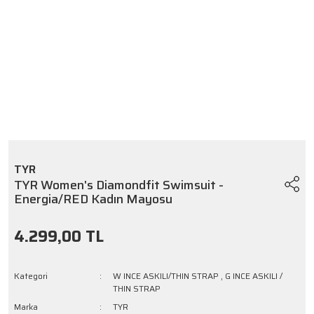
TYR
TYR Women's Diamondfit Swimsuit -
Energia/RED Kadın Mayosu
4.299,00 TL
Kategori
W INCE ASKILI/THIN STRAP
,
G INCE ASKILI /
THIN STRAP
Marka
TYR