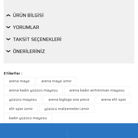
ÜRÜN BILGISI
YORUMLAR
TAKSIT SEÇENEKLERI
ÖNERILERINIZ
Etiketler :
arena mayo
arena mayo izmir
arena kadın yüzücü mayosu
arena kadın antrenman mayosu
yüzücü mayosu
arena biglogo one piece
arena elit spor
elit spor izmir
yüzücü malzemeleri izmir
kadın yüzücü mayosu