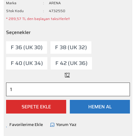
Marka
ARENA
Stok Kodu
4732550
* 289,57 TL den başlayan taksitlerle!!
Seçenekler
F 36 (UK 30)
F 38 (UK 32)
F 40 (UK 34)
F 42 (UK 36)
SEPETE EKLE
HEMEN AL
Yorum Yaz