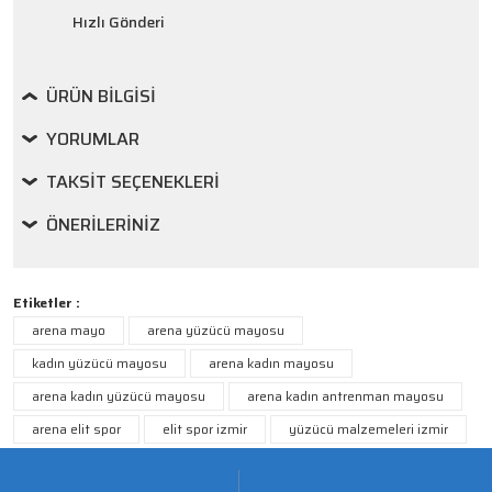
Hızlı Gönderi
ÜRÜN BILGISI
YORUMLAR
TAKSIT SEÇENEKLERI
ÖNERILERINIZ
Etiketler :
arena mayo
arena yüzücü mayosu
kadın yüzücü mayosu
arena kadın mayosu
arena kadın yüzücü mayosu
arena kadın antrenman mayosu
arena elit spor
elit spor izmir
yüzücü malzemeleri izmir