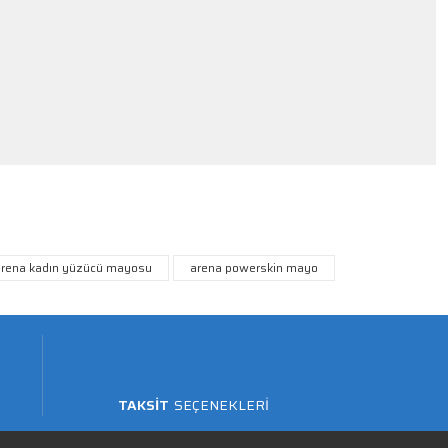
arena kadın yüzücü mayosu
arena powerskin mayo
TAKSİT
SEÇENEKLERİ