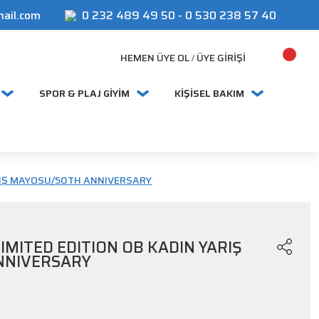
mail.com
0 232 489 49 50
-
0 530 238 57 40
HEMEN ÜYE OL
ÜYE GIRIŞI
/
SPOR & PLAJ GİYİM
KİŞİSEL BAKIM
ARIŞ MAYOSU/50TH ANNIVERSARY
IMITED EDITION OB KADIN YARIŞ
NNIVERSARY