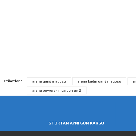
Etiketler :
arena yarış mayosu
arena kadın yarış mayosu
a
arena powerskin carbon air 2
STOKTAN AYNI GÜN KARGO