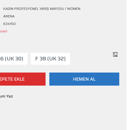
KADIN PROFESYONEL YARIŞ MAYOSU / WOMEN
ARENA
634150
rle!!
36 (UK 30)
F 38 (UK 32)
EPETE EKLE
HEMEN AL
rum Yaz