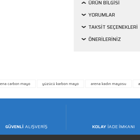
ÜRÜN BILGISI
YORUMLAR
TAKSIT SEÇENEKLERI
ÖNERILERINIZ
rena carbon mayo
yüzücü karbon mayo
arena kadın mayosu
GÜVENLİ
ALIŞVERİŞ
KOLAY
İADE İMKANI