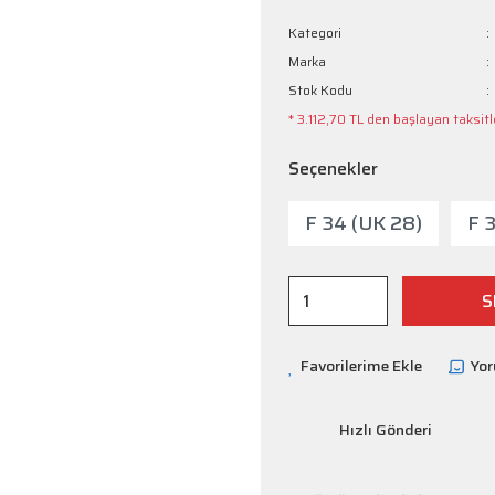
Kategori
Marka
Stok Kodu
* 3.112,70 TL den başlayan taksitle
Seçenekler
F 34 (UK 28)
F 
S
Yo
Hızlı Gönderi