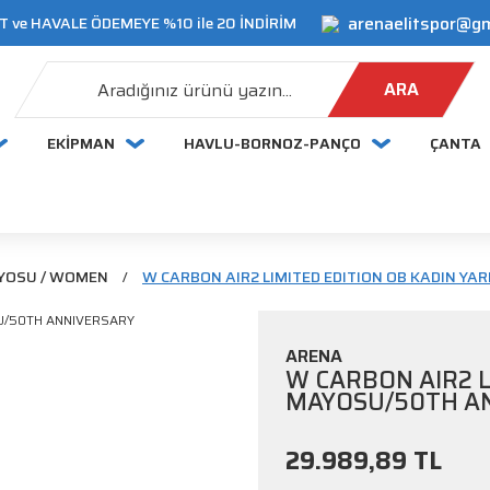
arenaelitspor@g
 ve HAVALE ÖDEMEYE %10 ile 20 İNDİRİM
ARA
EKİPMAN
HAVLU-BORNOZ-PANÇO
ÇANTA
AYOSU / WOMEN
W CARBON AIR2 LIMITED EDITION OB KADIN Y
ARENA
W CARBON AIR2 L
MAYOSU/50TH A
29.989,89 TL