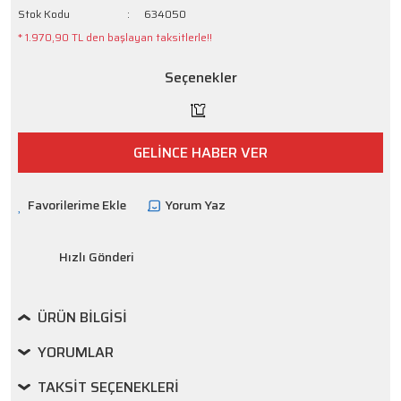
Stok Kodu
634050
* 1.970,90 TL den başlayan taksitlerle!!
Seçenekler
GELİNCE HABER VER
Yorum Yaz
Hızlı Gönderi
ÜRÜN BILGISI
YORUMLAR
TAKSIT SEÇENEKLERI