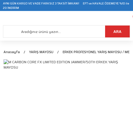
AYNI GÜN KARGO VE VADE FARKSIZ 3 TAKSİT İMKANI! EFT ve HAVALE ÖDEMEYE %10 ile
20 İNDİRİM
ARA
Anasayfa
YARIŞ MAYOSU
ERKEK PROFESYONEL YARIŞ MAYOSU / MEN