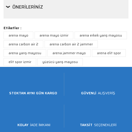
ÖNERILERINIZ
Etiketler :
arena mayo
arena mayo izmir
arena erkek yarış mayosu
arena carbon air 2
arena carbon air 2 jammer
arena yarış mayosu
arena jammer mayo
arena elit spor
elit spor izmir
yüzücü yarış mayosu
STOKTAN AYNI GÜN KARGO
GÜVENLİ
ALIŞVERİŞ
KOLAY
İADE İMKANI
TAKSİT
SEÇENEKLERİ