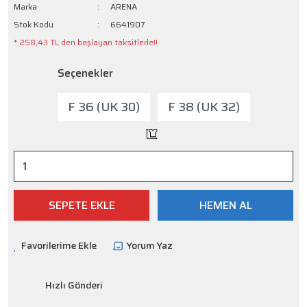
Marka
ARENA
Stok Kodu
6641907
* 258,43 TL den başlayan taksitlerle!!
Seçenekler
F 36 (UK 30)
F 38 (UK 32)
SEPETE EKLE
HEMEN AL
Yorum Yaz
Hızlı Gönderi