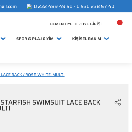
mail.com
0 232 489 49 50
-
0 530 238 57 40
HEMEN ÜYE OL
ÜYE GIRIŞI
/
SPOR & PLAJ GİYİM
KİŞİSEL BAKIM
LACE BACK / ROSE-WHITE-MULTI
STARFISH SWIMSUIT LACE BACK
LTI