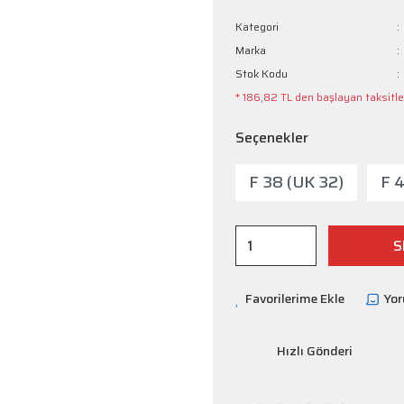
Kategori
Marka
Stok Kodu
* 186,82 TL den başlayan taksitler
Seçenekler
F 38 (UK 32)
F 
S
Yo
Hızlı Gönderi