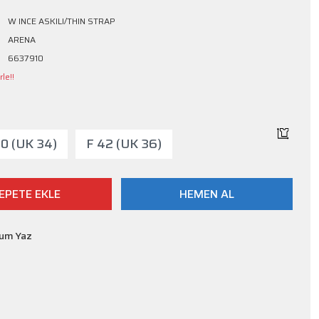
W INCE ASKILI/THIN STRAP
ARENA
6637910
le!!
40 (UK 34)
F 42 (UK 36)
EPETE EKLE
HEMEN AL
rum Yaz