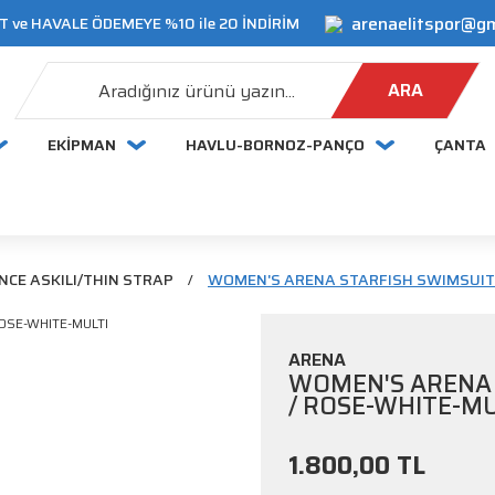
arenaelitspor@g
 ve HAVALE ÖDEMEYE %10 ile 20 İNDİRİM
ARA
EKİPMAN
HAVLU-BORNOZ-PANÇO
ÇANTA
NCE ASKILI/THIN STRAP
WOMEN'S ARENA STARFISH SWIMSUIT 
ARENA
WOMEN'S ARENA 
/ ROSE-WHITE-MU
1.800,00 TL