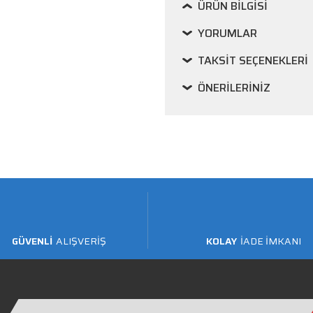
ÜRÜN BILGISI
YORUMLAR
TAKSIT SEÇENEKLERI
ÖNERILERINIZ
GÜVENLİ
ALIŞVERİŞ
KOLAY
İADE İMKANI