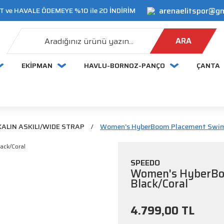
arenaelitspor@g
 ve HAVALE ÖDEMEYE %10 ile 20 İNDİRİM
ARA
EKİPMAN
HAVLU-BORNOZ-PANÇO
ÇANTA
KALIN ASKILI/WIDE STRAP
Women's HyberBoom Placement Swims
SPEEDO
Women's HyberBo
Black/Coral
4.799,00 TL