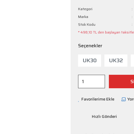
Kategori
Marka
Stok Kodu
* 498,10 TL den başlayan taksitler
Seçenekler
UK30
UK32
S
Yo
Hızlı Gönderi