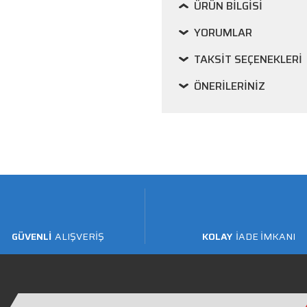
ÜRÜN BILGISI
YORUMLAR
TAKSIT SEÇENEKLERI
ÖNERILERINIZ
GÜVENLİ
ALIŞVERİŞ
KOLAY
İADE İMKANI