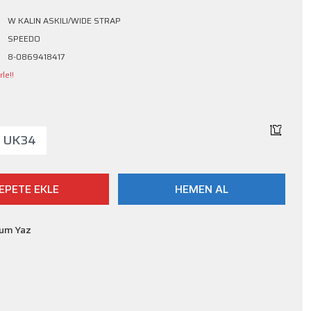
W KALIN ASKILI/WIDE STRAP
SPEEDO
8-0869418417
le!!
UK34
EPETE EKLE
HEMEN AL
rum Yaz