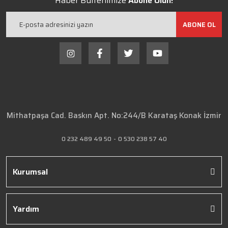
Haber Bültenimize
Abone Olun!
ABONE OL
Mithatpaşa Cad. Baskın Apt. No:244/B Karataş Konak İzmir
0 232 489 49 50
-
0 530 238 57 40
Kurumsal
Yardım