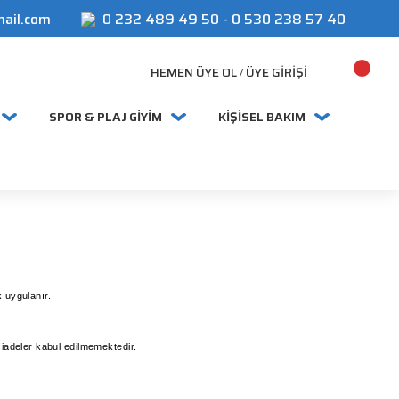
mail.com
0 232 489 49 50
-
0 530 238 57 40
HEMEN ÜYE OL
ÜYE GIRIŞI
/
SPOR & PLAJ GİYİM
KİŞİSEL BAKIM
 uygulanır.
adeler kabul edilmemektedir.