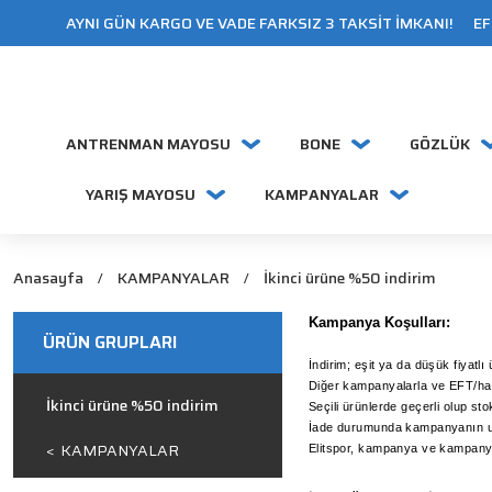
AYNI GÜN KARGO VE VADE FARKSIZ 3 TAKSİT İMKANI! EFT
ANTRENMAN MAYOSU
BONE
GÖZLÜK
YARIŞ MAYOSU
KAMPANYALAR
Anasayfa
KAMPANYALAR
İkinci ürüne %50 indirim
Kampanya Koşulları:
ÜRÜN GRUPLARI
İndirim; eşit ya da düşük fiyat
Diğer kampanyalarla ve EFT/haval
İkinci ürüne %50 indirim
Seçili ürünlerde geçerli olup stokl
İade durumunda kampanyanın uyg
KAMPANYALAR
Elitspor, kampanya ve kampanya 