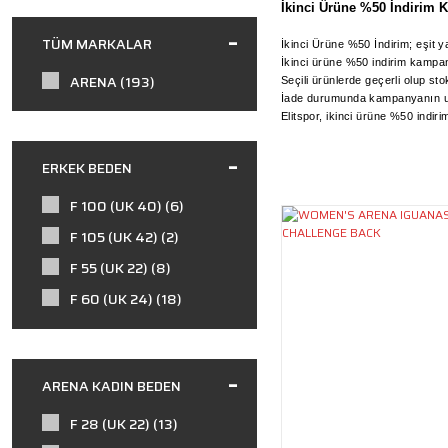
İkinci Ürüne %50 İndirim 
TÜM MARKALAR
İkinci Ürüne %50 İndirim; eşit 
İkinci ürüne %50 indirim kampany
ARENA (193)
Seçili ürünlerde geçerli olup stokl
İade durumunda kampanyanın uyg
Elitspor, ikinci ürüne %50 indi
ERKEK BEDEN
F 100 (UK 40) (6)
F 105 (UK 42) (2)
F 55 (UK 22) (8)
F 60 (UK 24) (18)
F 65 (UK 26) (53)
F 70 (UK 28) (72)
ARENA KADIN BEDEN
F 75 (UK 30) (90)
F 80 (UK 32) (86)
F 28 (UK 22) (13)