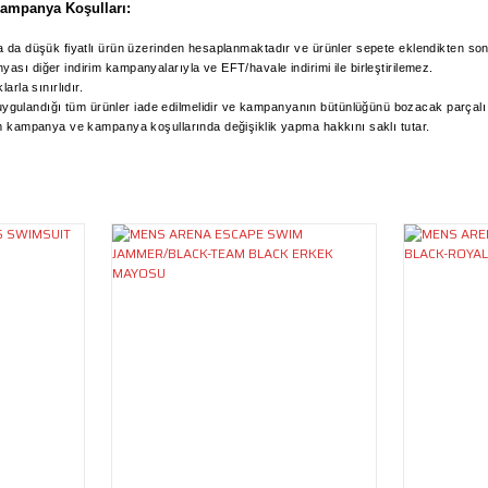
Kampanya Koşulları:
ya da düşük fiyatlı ürün üzerinden hesaplanmaktadır ve ürünler sepete eklendikten son
ası diğer indirim kampanyalarıyla ve EFT/havale indirimi ile birleştirilemez.
arla sınırlıdır.
ulandığı tüm ürünler iade edilmelidir ve kampanyanın bütünlüğünü bozacak parçalı i
rim kampanya ve kampanya koşullarında değişiklik yapma hakkını saklı tutar.