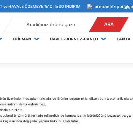
arenaelitspor@g
 ve HAVALE ÖDEMEYE %10 ile 20 İNDİRİM
ARA
EKİPMAN
HAVLU-BORNOZ-PANÇO
ÇANTA
lı ürün üzerinden hesaplanmaktadır ve ürünler sepete eklendikten sonra otomatik olarak
e indirimi ile birleştirilemez.
arla sınırlıdır.
ulandığı tüm ürünler iade edilmelidir ve kampanyanın bütünlüğünü bozacak parçalı i
koşullarında değişiklik yapma hakkını saklı tutar.