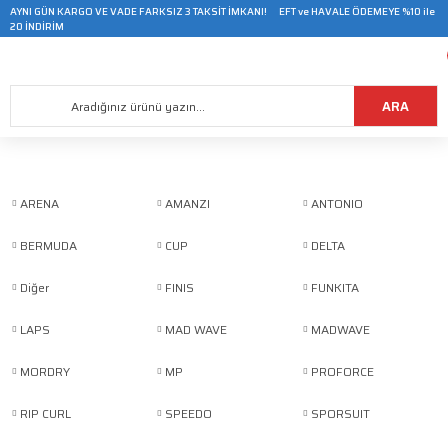
AYNI GÜN KARGO VE VADE FARKSIZ 3 TAKSİT İMKANI! EFT ve HAVALE ÖDEMEYE %10 ile
20 İNDİRİM
ARA
ARENA
AMANZI
ANTONIO
BERMUDA
CUP
DELTA
Diğer
FINIS
FUNKITA
LAPS
MAD WAVE
MADWAVE
MORDRY
MP
PROFORCE
RIP CURL
SPEEDO
SPORSUIT