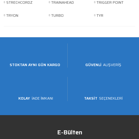
STRECHCORDZ
TRAINAHEAD
TRIGGER POINT
TRYON
TURBO
TYR
STOKTAN AYNI GÜN KARGO
GÜVENLİ
ALIŞVERİŞ
KOLAY
İADE İMKANI
TAKSİT
SEÇENEKLERİ
E-Bülten