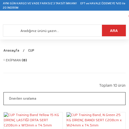
AYNI GÜN KARGO VE VADE FARKSIZ 3 TAKSİT İMKANI! EFT ve HAVALE ÖDEMEYE %10 ile
20 İNDİRİM
ARA
Anasayfa
CUP
EKİPMAN
(8)
Toplam 10 ürün