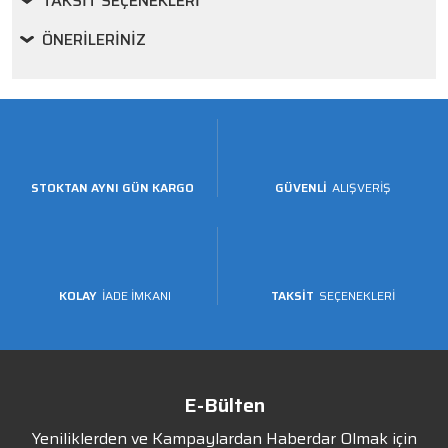
TAKSIT SEÇENEKLERI
ÖNERILERINIZ
STOKTAN AYNI GÜN KARGO
GÜVENLİ
ALIŞVERİŞ
KOLAY
İADE İMKANI
TAKSİT
SEÇENEKLERİ
E-Bülten
Yeniliklerden ve Kampaylardan Haberdar Olmak için