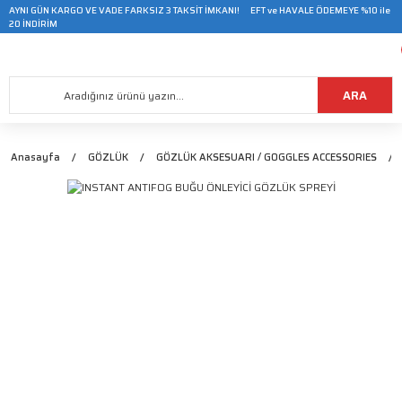
AYNI GÜN KARGO VE VADE FARKSIZ 3 TAKSİT İMKANI! EFT ve HAVALE ÖDEMEYE %10 ile
20 İNDİRİM
ARA
Anasayfa
GÖZLÜK
GÖZLÜK AKSESUARI / GOGGLES ACCESSORIES