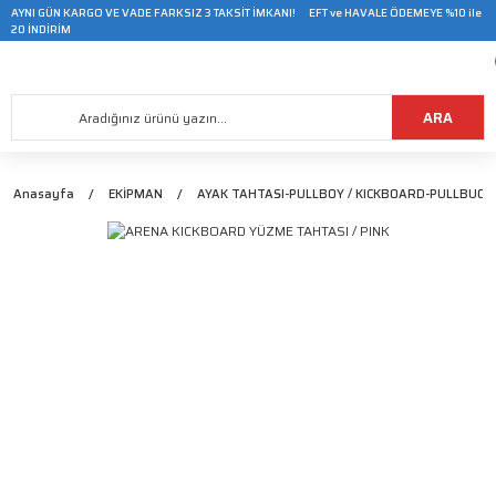
AYNI GÜN KARGO VE VADE FARKSIZ 3 TAKSİT İMKANI! EFT ve HAVALE ÖDEMEYE %10 ile
20 İNDİRİM
ARA
Anasayfa
EKİPMAN
AYAK TAHTASI-PULLBOY / KICKBOARD-PULLBUOY