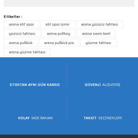
Etiketler :
arena elit spor
elit spor izmir
arena yüzücü tahtası
yüzücü tahtası
arena pullboy
arena swim keel
arena pullkick
arena pullkick pro
yüzme tahtası
arena yüzme tahtası
STOKTAN AYNI GÜN KARGO
GÜVENLİ
ALIŞVERİŞ
KOLAY
İADE İMKANI
TAKSİT
SEÇENEKLERİ