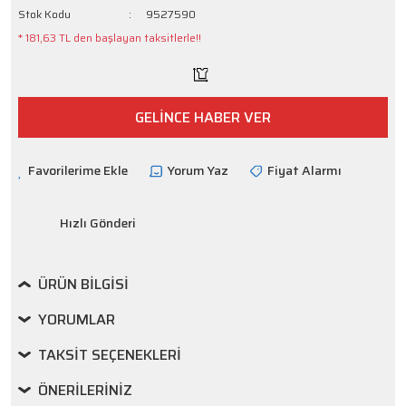
Stok Kodu
9527590
* 181,63 TL den başlayan taksitlerle!!
GELİNCE HABER VER
Yorum Yaz
Fiyat Alarmı
Hızlı Gönderi
ÜRÜN BILGISI
YORUMLAR
TAKSIT SEÇENEKLERI
ÖNERILERINIZ