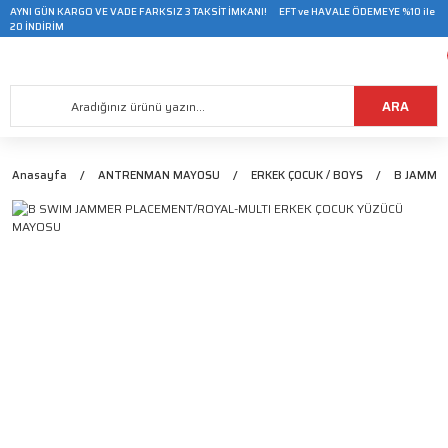
AYNI GÜN KARGO VE VADE FARKSIZ 3 TAKSİT İMKANI! EFT ve HAVALE ÖDEMEYE %10 ile
20 İNDİRİM
ARA
Anasayfa
ANTRENMAN MAYOSU
ERKEK ÇOCUK / BOYS
B JAMMER