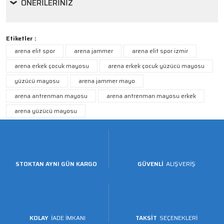
ÖNERILERINIZ
Etiketler :
arena elit spor
arena jammer
arena elit spor izmir
arena erkek çocuk mayosu
arena erkek çocuk yüzücü mayosu
yüzücü mayosu
arena jammer mayo
arena antrenman mayosu
arena antrenman mayosu erkek
arena yüzücü mayosu
STOKTAN AYNI GÜN KARGO
GÜVENLİ
ALIŞVERİŞ
KOLAY
İADE İMKANI
TAKSİT
SEÇENEKLERİ