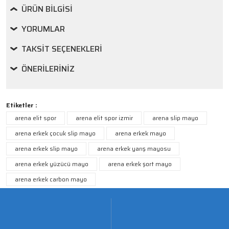
ÜRÜN BILGISI
YORUMLAR
TAKSIT SEÇENEKLERI
ÖNERILERINIZ
Etiketler :
arena elit spor
arena elit spor izmir
arena slip mayo
arena erkek çocuk slip mayo
arena erkek mayo
arena erkek slip mayo
arena erkek yarış mayosu
arena erkek yüzücü mayo
arena erkek şort mayo
arena erkek carbon mayo