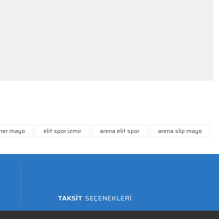
mer mayo
elit spor izmir
arena elit spor
arena slip mayo
TAKSİT
SEÇENEKLERİ