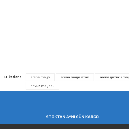
Etiketler :
arena mayo
arena mayo izmir
arena yüzücü ma
havuz mayosu
STOKTAN AYNI GÜN KARGO