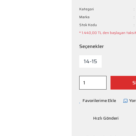
Kategori
Marka
Stok Kodu
* 1.440,00 TL den başlayan taksitl
Seçenekler
14-15
S
Yo
Hızlı Gönderi