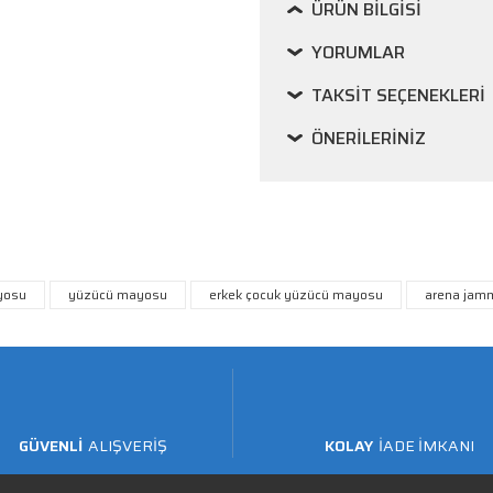
ÜRÜN BILGISI
YORUMLAR
TAKSIT SEÇENEKLERI
ÖNERILERINIZ
yosu
yüzücü mayosu
erkek çocuk yüzücü mayosu
arena jam
GÜVENLİ
ALIŞVERİŞ
KOLAY
İADE İMKANI