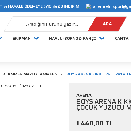
arenaelitspor@g
 ve HAVALE ÖDEMEYE %10 ile 20 İNDİRİM
ARA
EKİPMAN
HAVLU-BORNOZ-PANÇO
ÇANTA
B JAMMER MAYO / JAMMERS
BOYS ARENA KIKKO PRO SWIM J
ARENA
BOYS ARENA KIK
ÇOCUK YÜZÜCÜ M
1.440,00 TL