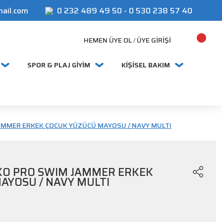
mail.com
0 232 489 49 50
-
0 530 238 57 40
HEMEN ÜYE OL
ÜYE GIRIŞI
/
SPOR & PLAJ GİYİM
KİŞİSEL BAKIM
AMMER ERKEK ÇOCUK YÜZÜCÜ MAYOSU / NAVY MULTI
KO PRO SWIM JAMMER ERKEK
AYOSU / NAVY MULTI