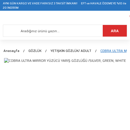
AYNI GÜN KARGO VE VADE FARKSIZ 3 TAKSİT İMKANI! EFT ve HAVALE ÖDEMEYE %10 ile
20 İNDİRİM
ARA
Anasayfa
GÖZLÜK
YETİŞKİN GÖZLÜK/ ADULT
COBRA ULTRA MIR