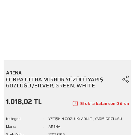
ARENA
COBRA ULTRA MIRROR YÜZÜCÜ YARIŞ
GÖZLÜĞÜ /SILVER, GREEN, WHITE
1.018,02 TL
Stokta kalan son 0 ürün
Kategori
YETİŞKİN GÖZLÜK/ ADULT
,
YARIŞ GÖZLÜĞÜ
Marka
ARENA
Stok Kodu
1E032/66