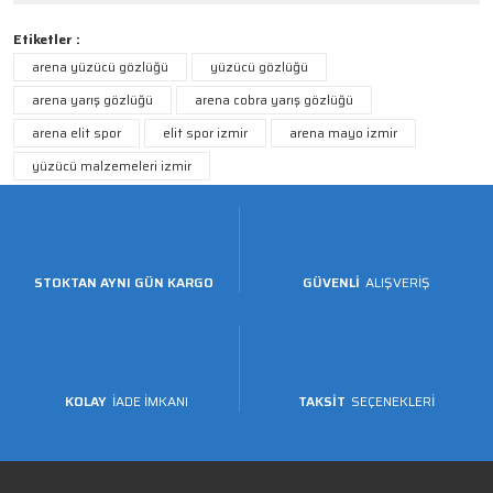
Etiketler :
arena yüzücü gözlüğü
yüzücü gözlüğü
arena yarış gözlüğü
arena cobra yarış gözlüğü
arena elit spor
elit spor izmir
arena mayo izmir
yüzücü malzemeleri izmir
STOKTAN AYNI GÜN KARGO
GÜVENLİ
ALIŞVERİŞ
KOLAY
İADE İMKANI
TAKSİT
SEÇENEKLERİ