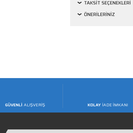
TAKSIT SEÇENEKLERI
ÖNERILERINIZ
GÜVENLİ
ALIŞVERİŞ
KOLAY
İADE İMKANI