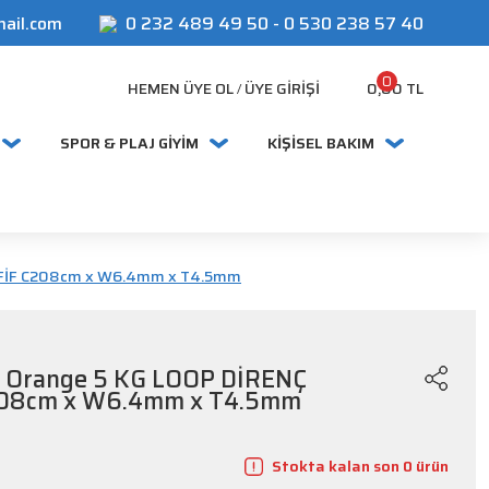
mail.com
0 232 489 49 50
-
0 530 238 57 40
0
HEMEN ÜYE OL
ÜYE GIRIŞI
0,00 TL
/
SPOR & PLAJ GİYİM
KİŞİSEL BAKIM
HAFİF C208cm x W6.4mm x T4.5mm
d Orange 5 KG LOOP DİRENÇ
208cm x W6.4mm x T4.5mm
Stokta kalan son 0 ürün