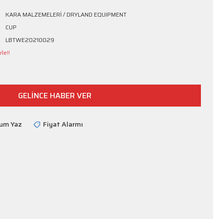
KARA MALZEMELERİ / DRYLAND EQUIPMENT
CUP
LBTWE20210029
le!!
GELİNCE HABER VER
rum Yaz
Fiyat Alarmı