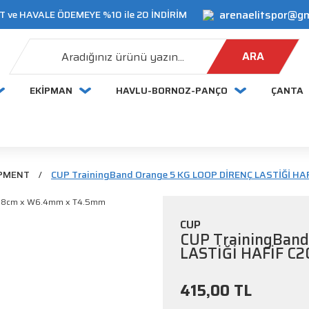
arenaelitspor@g
 ve HAVALE ÖDEMEYE %10 ile 20 İNDİRİM
ARA
EKİPMAN
HAVLU-BORNOZ-PANÇO
ÇANTA
IPMENT
CUP TrainingBand Orange 5 KG LOOP DİRENÇ LASTİĞİ 
CUP
CUP TrainingBan
LASTİĞİ HAFİF C
415,00 TL