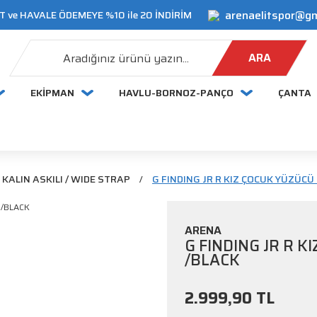
arenaelitspor@g
 ve HAVALE ÖDEMEYE %10 ile 20 İNDİRİM
ARA
EKİPMAN
HAVLU-BORNOZ-PANÇO
ÇANTA
 KALIN ASKILI / WIDE STRAP
G FINDING JR R KIZ ÇOCUK YÜZÜC
ARENA
G FINDING JR R 
/BLACK
2.999,90 TL