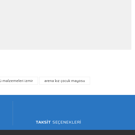
ü malzemeleri izmir
arena kız çocuk mayosu
TAKSİT
SEÇENEKLERİ