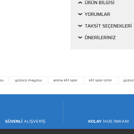
ÜRÜN BILGISI
YORUMLAR
TAKSIT SEÇENEKLERI
ÖNERILERINIZ
su
yüzücü mayosu
arena elit spor
elit spor izmir
yüzüc
GÜVENLİ
ALIŞVERİŞ
KOLAY
İADE İMKANI