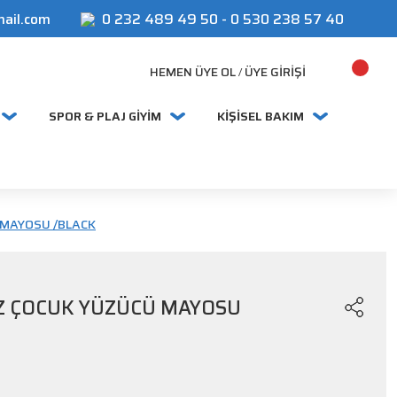
mail.com
0 232 489 49 50
-
0 530 238 57 40
HEMEN ÜYE OL
ÜYE GIRIŞI
/
SPOR & PLAJ GİYİM
KİŞİSEL BAKIM
Ü MAYOSU /BLACK
KIZ ÇOCUK YÜZÜCÜ MAYOSU