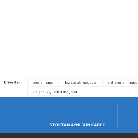
Etiketler :
arena mayo
kız çocuk mayosu
antrenman mayo
kız çocuk yüzücü mayosu
STOKTAN AYNI GÜN KARGO