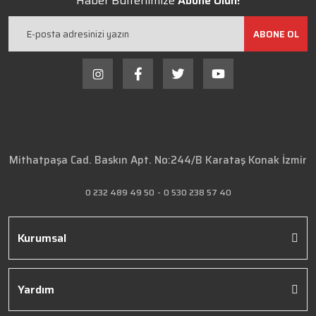
Haber Bültenimize
Abone Olun!
ABONE OL
Mithatpaşa Cad. Baskın Apt. No:244/B Karataş Konak İzmir
0 232 489 49 50
-
0 530 238 57 40
Kurumsal
Yardım