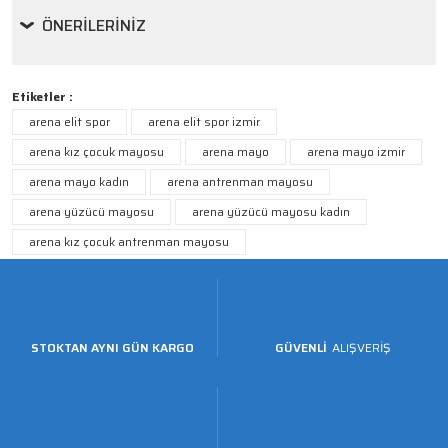
ÖNERILERINIZ
Etiketler :
arena elit spor
arena elit spor izmir
arena kız çocuk mayosu
arena mayo
arena mayo izmir
arena mayo kadın
arena antrenman mayosu
arena yüzücü mayosu
arena yüzücü mayosu kadın
arena kız çocuk antrenman mayosu
STOKTAN AYNI GÜN KARGO
GÜVENLİ
ALIŞVERİŞ