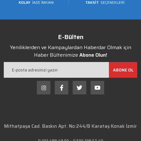
KOLAY
İADE İMKANI
TAKSİT
SEÇENEKLERİ
E-Bülten
Yeniliklerden ve Kampaylardan Haberdar Olmak için
Haber Bültenimize
Abone Olun!
ABONE OL
Mithatpaşa Cad. Baskın Apt. No:244/B Karataş Konak İzmir
0 232 489 49 50
-
0 530 238 57 40