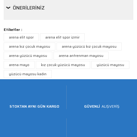
ÖNERILERINIZ
Etiketler :
arena elit spor
arena elit spor izmir
arena kız çocuk mayosu
arena yüzücü kız çocuk mayosu
arena yüzücü mayosu
arena antrenman mayosu
arena mayo
kız çocuk yüzücü mayosu
yüzücü mayosu
yüzücü mayosu kadın
STOKTAN AYNI GÜN KARGO
GÜVENLİ
ALIŞVERİŞ