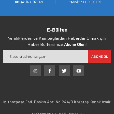
KOLAY
İADE İMKANI
TAKSİT
SEÇENEKLERİ
E-Bülten
Yeniliklerden ve Kampaylardan Haberdar Olmak için
Haber Bültenimize
Abone Olun!
ABONE OL
Mithatpaşa Cad. Baskın Apt. No:244/B Karataş Konak İzmir
0 232 489 49 50
-
0 530 238 57 40