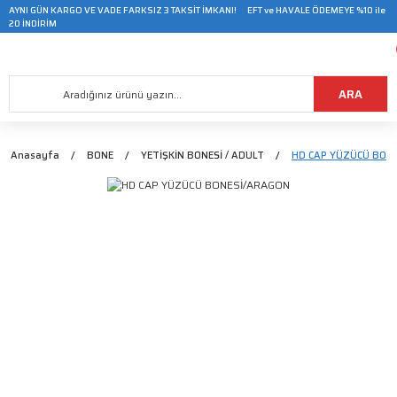
AYNI GÜN KARGO VE VADE FARKSIZ 3 TAKSİT İMKANI! EFT ve HAVALE ÖDEMEYE %10 ile
20 İNDİRİM
ARA
Anasayfa
BONE
YETİŞKİN BONESİ / ADULT
HD CAP YÜZÜCÜ BON