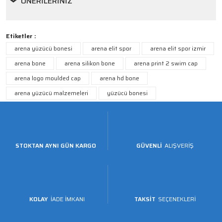
ÖNERILERINIZ
Etiketler :
arena yüzücü bonesi
arena elit spor
arena elit spor izmir
arena bone
arena silikon bone
arena print 2 swim cap
arena logo moulded cap
arena hd bone
arena yüzücü malzemeleri
yüzücü bonesi
STOKTAN AYNI GÜN KARGO
GÜVENLİ
ALIŞVERİŞ
KOLAY
İADE İMKANI
TAKSİT
SEÇENEKLERİ