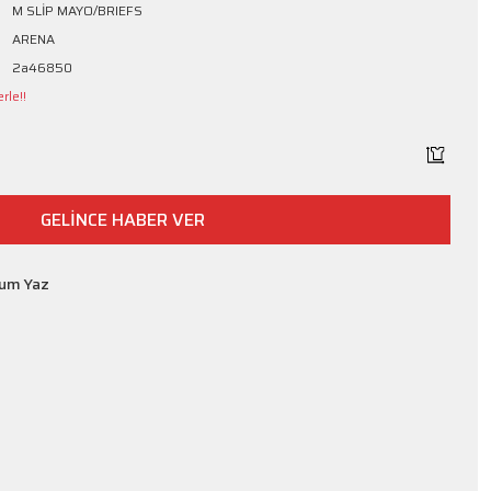
M SLİP MAYO/BRIEFS
ARENA
2a46850
rle!!
GELİNCE HABER VER
rum Yaz