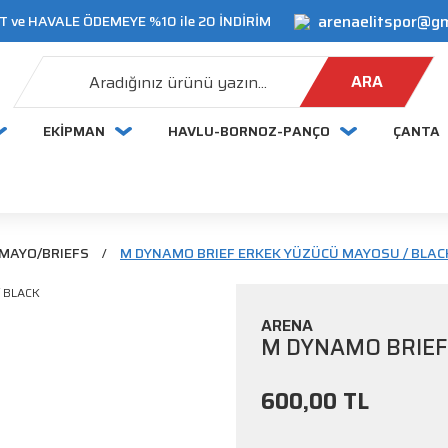
arenaelitspor@g
 ve HAVALE ÖDEMEYE %10 ile 20 İNDİRİM
ARA
EKİPMAN
HAVLU-BORNOZ-PANÇO
ÇANTA
 MAYO/BRIEFS
M DYNAMO BRIEF ERKEK YÜZÜCÜ MAYOSU / BLAC
ARENA
M DYNAMO BRIEF
600,00 TL