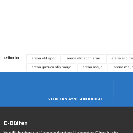
Etiketler :
arena elit spor
arena elit spor izmir
arena slip m
arena yüzücü slip mayo
arena mayo
arena mayo
STOKTAN AYNI GÜN KARGO
E-Bülten
Yeniliklerden ve Kampaylardan Haberdar Olmak için