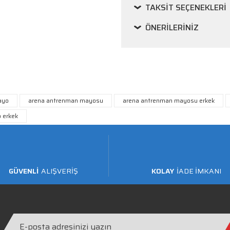
TAKSIT SEÇENEKLERI
ÖNERILERINIZ
ayo
arena antrenman mayosu
arena antrenman mayosu erkek
 erkek
GÜVENLİ
ALIŞVERİŞ
KOLAY
İADE İMKANI