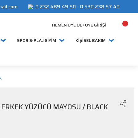
mail.com
0 232 489 49 50
-
0 530 238 57 40
HEMEN ÜYE OL
ÜYE GIRIŞI
/
SPOR & PLAJ GİYİM
KİŞİSEL BAKIM
K
 ERKEK YÜZÜCÜ MAYOSU / BLACK