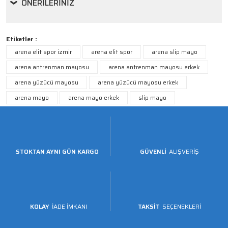
ÖNERILERINIZ
Etiketler :
arena elit spor izmir
arena elit spor
arena slip mayo
arena antrenman mayosu
arena antrenman mayosu erkek
arena yüzücü mayosu
arena yüzücü mayosu erkek
arena mayo
arena mayo erkek
slip mayo
STOKTAN AYNI GÜN KARGO
GÜVENLİ
ALIŞVERİŞ
KOLAY
İADE İMKANI
TAKSİT
SEÇENEKLERİ