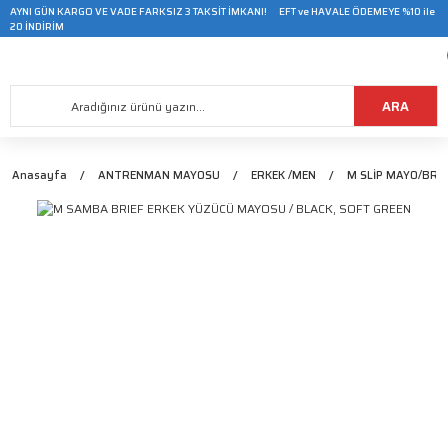
AYNI GÜN KARGO VE VADE FARKSIZ 3 TAKSİT İMKANI! EFT ve HAVALE ÖDEMEYE %10 ile
20 İNDİRİM
ARA
Anasayfa
ANTRENMAN MAYOSU
ERKEK /MEN
M SLİP MAYO/BRIE