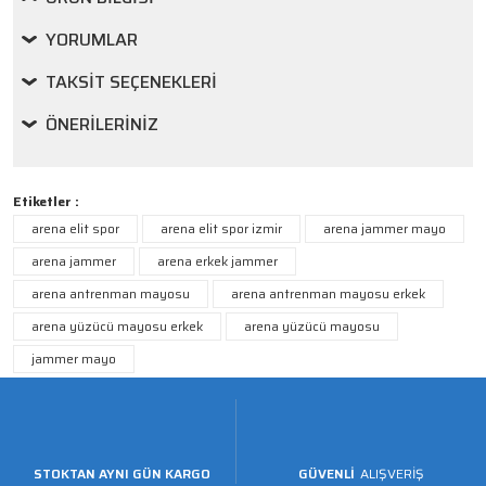
YORUMLAR
TAKSIT SEÇENEKLERI
ÖNERILERINIZ
Etiketler :
arena elit spor
arena elit spor izmir
arena jammer mayo
arena jammer
arena erkek jammer
arena antrenman mayosu
arena antrenman mayosu erkek
arena yüzücü mayosu erkek
arena yüzücü mayosu
jammer mayo
STOKTAN AYNI GÜN KARGO
GÜVENLİ
ALIŞVERİŞ