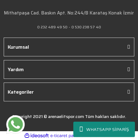
Mithatpaşa Cad. Baskın Apt. No:244/B Karataş Konak İzmir
0 232 489 49 50
-
0 530 238 57 40
Kurumsal
Yardım
Kategoriler
Copyright 2021 © arenaelitspor.com Tüm hakları saklıdır.
WHATSAPP SİPARİŞ
ile
ideasoft
e-