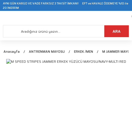
AYNI GÜN KARGO VE VADE FARKSIZ 3 TAKSİT İMKANI! EFT ve HAVALE ÖDEMEYE %10 ile
20 İNDİRİM
ARA
Anasayfa
ANTRENMAN MAYOSU
ERKEK /MEN
M JAMMER MAYO/