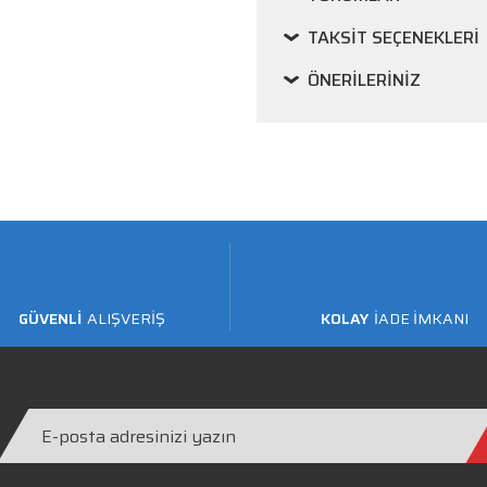
TAKSIT SEÇENEKLERI
ÖNERILERINIZ
GÜVENLİ
ALIŞVERİŞ
KOLAY
İADE İMKANI