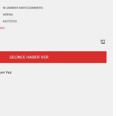
M JAMMER MAYO/JAMMERS
ARENA
6673550
le!!
GELİNCE HABER VER
rum Yaz