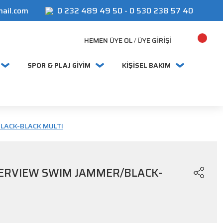
mail.com
0 232 489 49 50
-
0 530 238 57 40
HEMEN ÜYE OL
ÜYE GIRIŞI
/
SPOR & PLAJ GİYİM
KİŞİSEL BAKIM
LACK-BLACK MULTI
ERVIEW SWIM JAMMER/BLACK-