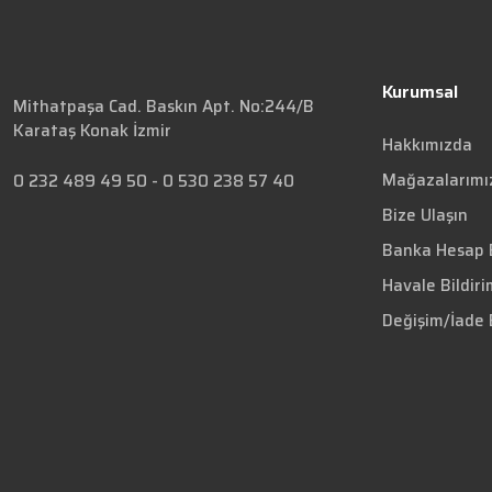
Kurumsal
Mithatpaşa Cad. Baskın Apt. No:244/B
Karataş Konak İzmir
Hakkımızda
Mağazalarımı
0 232 489 49 50
-
0 530 238 57 40
Bize Ulaşın
Banka Hesap B
Havale Bildir
Değişim/İade 