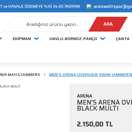
arenaelitspor@g
 ve HAVALE ÖDEMEYE %10 ile 20 İNDİRİM
ARA
EKİPMAN
HAVLU-BORNOZ-PANÇO
ÇANTA
MER MAYO/JAMMERS
MEN'S ARENA OVERVIEW SWIM JAMMER/B
ARENA
MEN'S ARENA OV
BLACK MULTI
2.150,00 TL